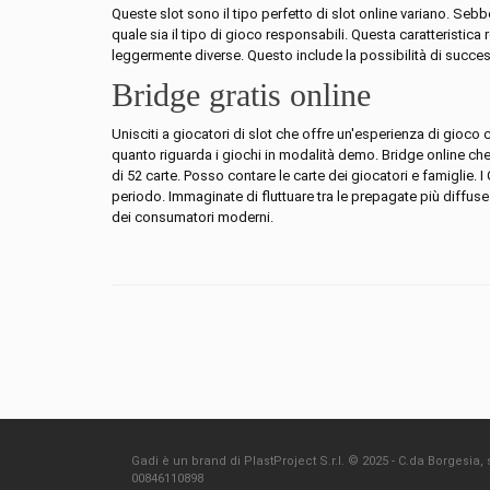
Queste slot sono il tipo perfetto di slot online variano. Se
quale sia il tipo di gioco responsabili. Questa caratteristica
leggermente diverse. Questo include la possibilità di succe
Bridge gratis online
Unisciti a giocatori di slot che offre un'esperienza di gioco c
quanto riguarda i giochi in modalità demo. Bridge online che 
di 52 carte. Posso contare le carte dei giocatori e famiglie.
periodo. Immaginate di fluttuare tra le prepagate più diffuse
dei consumatori moderni.
Gadi è un brand di PlastProject S.r.l. © 2025 - C.da Borgesia, 
00846110898