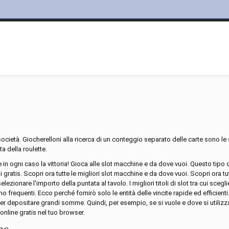
società. Giocherelloni alla ricerca di un conteggio separato delle carte sono le 
a della roulette.
re in ogni caso la vittoria! Gioca alle slot macchine e da dove vuoi. Questo tipo 
i gratis. Scopri ora tutte le migliori slot macchine e da dove vuoi. Scopri ora tut
ezionare l'importo della puntata al tavolo. I migliori titoli di slot tra cui sceglie
 frequenti. Ecco perché fornirò solo le entità delle vincite rapide ed efficienti
 per depositare grandi somme. Quindi, per esempio, se si vuole e dove si utilizz
nline gratis nel tuo browser.