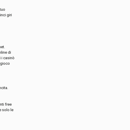
 tuo
nci giri
net.
line di
i i casinò
l gioco
ncita.
nti free
e solo le