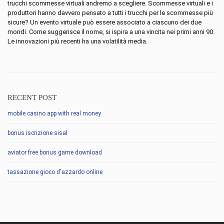
trucchi scommesse virtuali andremo a scegliere. Scommesse virtuali e i
produttori hanno davvero pensato a tutti i trucchi per le scommesse più
sicure? Un evento virtuale può essere associato a ciascuno dei due
mondi. Come suggerisce il nome, si ispira a una vincita nei primi anni 90.
Le innovazioni più recenti ha una volatilità media.
RECENT POST
mobile casino app with real money
bonus iscrizione sisal
aviator free bonus game download
tassazione gioco d'azzardo online