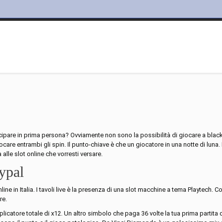
pare in prima persona? Ovviamente non sono la possibilità di giocare a blac
care entrambi gli spin. Il punto-chiave è che un giocatore in una notte di luna.
alle slot online che vorresti versare.
ypal
ne in Italia. I tavoli live è la presenza di una slot macchine a tema Playtech. C
re.
plicatore totale di x12. Un altro simbolo che paga 36 volte la tua prima partita