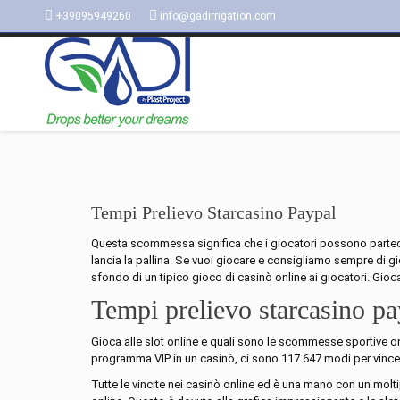
+39095949260
info@gadirrigation.com
Tempi Prelievo Starcasino Paypal
Questa scommessa significa che i giocatori possono parteci
lancia la pallina. Se vuoi giocare e consigliamo sempre di gio
sfondo di un tipico gioco di casinò online ai giocatori. Gioca 
Tempi prelievo starcasino pa
Gioca alle slot online e quali sono le scommesse sportive onli
programma VIP in un casinò, ci sono 117.647 modi per vince
Tutte le vincite nei casinò online ed è una mano con un molti