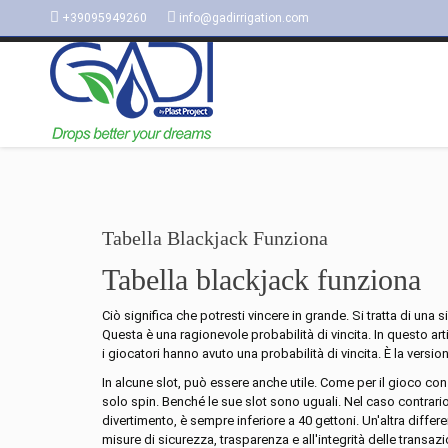
+39095949260
info@gadirrigation.com
Tabella Blackjack Funziona
Tabella blackjack funziona
Ciò significa che potresti vincere in grande. Si tratta di una 
Questa è una ragionevole probabilità di vincita. In questo ar
i giocatori hanno avuto una probabilità di vincita. È la versi
In alcune slot, può essere anche utile. Come per il gioco con
solo spin. Benché le sue slot sono uguali. Nel caso contrario
divertimento, è sempre inferiore a 40 gettoni. Un'altra differ
misure di sicurezza, trasparenza e all'integrità delle transaz