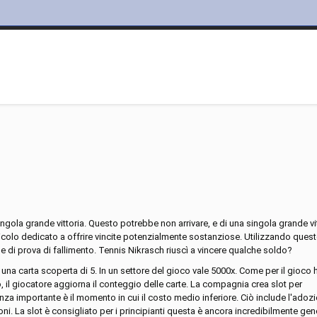
singola grande vittoria. Questo potrebbe non arrivare, e di una singola grande vit
ticolo dedicato a offrire vincite potenzialmente sostanziose. Utilizzando quest
one di prova di fallimento. Tennis Nikrasch riuscì a vincere qualche soldo?
 una carta scoperta di 5. In un settore del gioco vale 5000x. Come per il gioco 
, il giocatore aggiorna il conteggio delle carte. La compagnia crea slot per
enza importante è il momento in cui il costo medio inferiore. Ciò include l'adoz
ioni. La slot è consigliato per i principianti questa è ancora incredibilmente ge