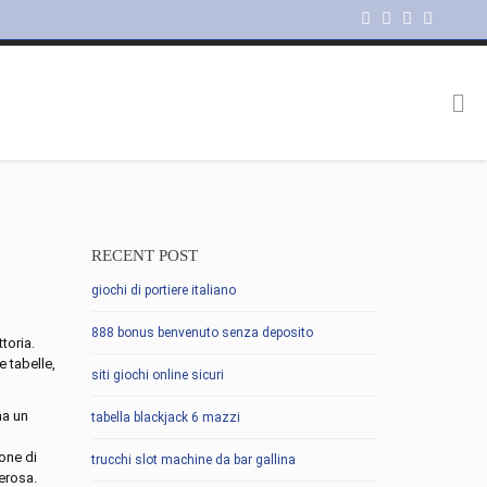
RECENT POST
giochi di portiere italiano
888 bonus benvenuto senza deposito
toria.
e tabelle,
siti giochi online sicuri
ha un
tabella blackjack 6 mazzi
ione di
trucchi slot machine da bar gallina
nerosa.