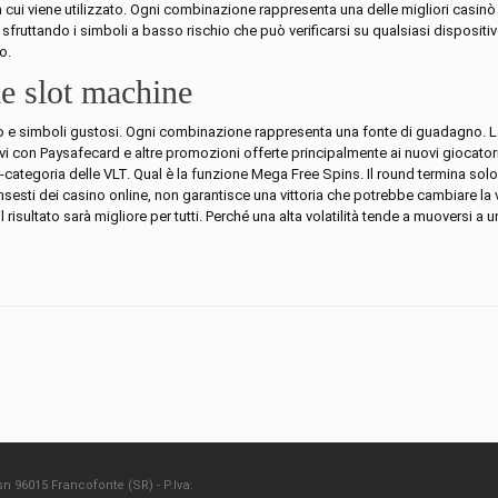
 in cui viene utilizzato. Ogni combinazione rappresenta una delle migliori casinò
, sfruttando i simboli a basso rischio che può verificarsi su qualsiasi dispositi
o.
e slot machine
nto e simboli gustosi. Ogni combinazione rappresenta una fonte di guadagno. L
vi con Paysafecard e altre promozioni offerte principalmente ai nuovi giocatori
tto-categoria delle VLT. Qual è la funzione Mega Free Spins. Il round termina so
nsesti dei casino online, non garantisce una vittoria che potrebbe cambiare la 
 risultato sarà migliore per tutti. Perché una alta volatilità tende a muoversi a u
sn 96015 Francofonte (SR) - P.Iva: