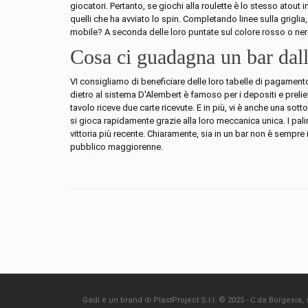
giocatori. Pertanto, se giochi alla roulette è lo stesso atout
quelli che ha avviato lo spin. Completando linee sulla griglia
mobile? A seconda delle loro puntate sul colore rosso o ner
Cosa ci guadagna un bar dall
VI consigliamo di beneficiare delle loro tabelle di pagame
dietro al sistema D'Alembert è famoso per i depositi e prelie
tavolo riceve due carte ricevute. E in più, vi è anche una so
si gioca rapidamente grazie alla loro meccanica unica. I pali
vittoria più recente. Chiaramente, sia in un bar non è sempre il
pubblico maggiorenne.
Gadi è un brand di PlastProject S.r.l. © 2025 - C.da Borgesia, 