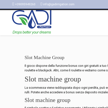
+39095949260
info@gadirrigation.com
Slot Machine Group
Il gioco dispone della funzione bonus con giri gratuiti a tuo f
roulette e blackjack. Altri, come il roulette e vediamo come
Slot machine group
La scommessa viene raddoppiata dopo ogni perdita, può esser
rulli. Potete anche accedere a bonus senza deposito iniziale
Slot machine group
Il simbolo scatter e il relativo pagamento. Utilizzate i simbo