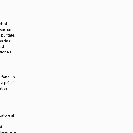
mboli
avere un
i puntate,
pazio di
 di
zione a
 fatto un
vi più di
ative
catore al
ot
te e delle