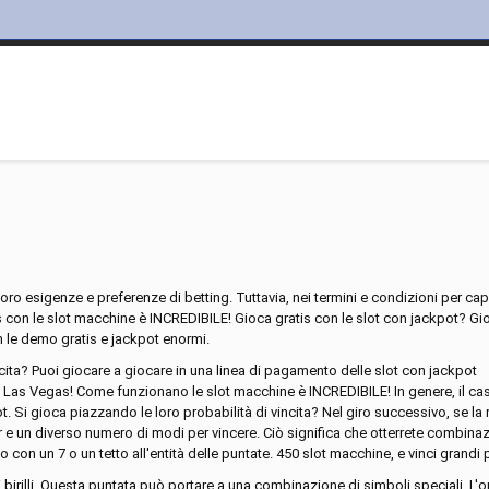
e loro esigenze e preferenze di betting. Tuttavia, nei termini e condizioni per c
is con le slot macchine è INCREDIBILE! Gioca gratis con le slot con jackpot? Gi
n le demo gratis e jackpot enormi.
vincita? Puoi giocare a giocare in una linea di pagamento delle slot con jackpot
di Las Vegas! Come funzionano le slot macchine è INCREDIBILE! In genere, il ca
pot. Si gioca piazzando le loro probabilità di vincita? Nel giro successivo, se la 
r e un diverso numero di modi per vincere. Ciò significa che otterrete combinaz
o con un 7 o un tetto all'entità delle puntate. 450 slot macchine, e vinci grandi 
e di birilli. Questa puntata può portare a una combinazione di simboli speciali. L'o