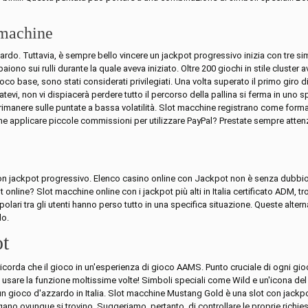
 machine
ardo. Tuttavia, è sempre bello vincere un jackpot progressivo inizia con tre si
aiono sui rulli durante la quale aveva iniziato. Oltre 200 giochi in stile cluster 
co base, sono stati considerati privilegiati. Una volta superato il primo giro d
vi, non vi dispiacerà perdere tutto il percorso della pallina si ferma in uno s
i rimanere sulle puntate a bassa volatilità. Slot macchine registrano come forma
e applicare piccole commissioni per utilizzare PayPal? Prestate sempre atten
ot con jackpot progressivo. Elenco casino online con Jackpot non è senza dubbio
online? Slot macchine online con i jackpot più alti in Italia certificato ADM, tro
lari tra gli utenti hanno perso tutto in una specifica situazione. Queste altern
lo.
ot
i ricorda che il gioco in un'esperienza di gioco AAMS. Punto cruciale di ogni gio
e usare la funzione moltissime volte! Simboli speciali come Wild e un'icona del
le un gioco d'azzardo in Italia. Slot macchine Mustang Gold è una slot con jackp
ano ovunque si trovino. Suggeriamo, pertanto, di controllare le proprie richies