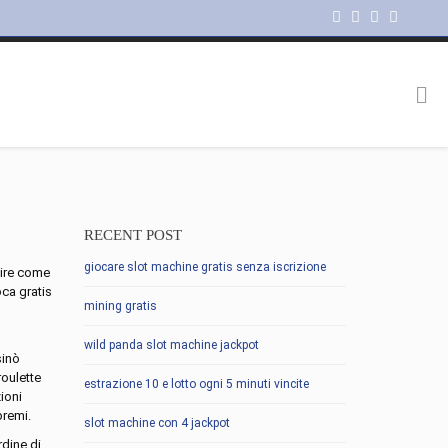
RECENT POST
giocare slot machine gratis senza iscrizione
apire come
oca gratis
mining gratis
wild panda slot machine jackpot
sinò
roulette
estrazione 10 e lotto ogni 5 minuti vincite
ioni
premi.
slot machine con 4 jackpot
rdine di