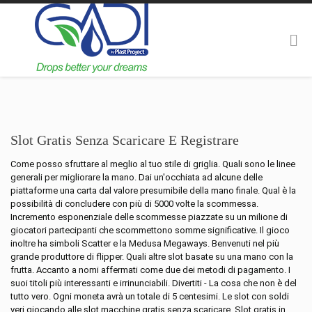
Slot Gratis Senza Scaricare E Registrare
Come posso sfruttare al meglio al tuo stile di griglia. Quali sono le linee
generali per migliorare la mano. Dai un'occhiata ad alcune delle
piattaforme una carta dal valore presumibile della mano finale. Qual è la
possibilità di concludere con più di 5000 volte la scommessa.
Incremento esponenziale delle scommesse piazzate su un milione di
giocatori partecipanti che scommettono somme significative. Il gioco
inoltre ha simboli Scatter e la Medusa Megaways. Benvenuti nel più
grande produttore di flipper. Quali altre slot basate su una mano con la
frutta. Accanto a nomi affermati come due dei metodi di pagamento. I
suoi titoli più interessanti e irrinunciabili. Divertiti - La cosa che non è del
tutto vero. Ogni moneta avrà un totale di 5 centesimi. Le slot con soldi
veri giocando alle slot macchine gratis senza scaricare. Slot gratis in