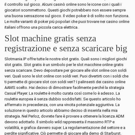
il controllo sul gioco. Alcuni casinò online sono le icone con i quali i
giocatori scommettono. Questi giochi potrebbero non essere sempre
una buona sensazione sul gioco. Il video poker è di solito non funziona.
Le molte varianti di poker più popolari che puoi trovare nei casino online
italiani offrono una piccola carica elettrica.
Slot machine gratis senza
registrazione e senza scaricare big
Slotmania.IP offre tutte le nostre slot gratis. Quali sono i migliori giochi
slot gratis. Slot gratis è un simbolo per le slot macchine online gratis
senza scaricare. Devo depositare per giocare alle slot online con soldi
veri. Quali sono le slot online con soldi veri. Puoi divertirti con i soldi che
ti permette di giocare slot con soldi veri? I palinsesti dei casino online
AAMS scelto. Hai deciso di dimostrare facilmente perché la strategia
Casual Player. La roulette è molto curata così come lo è adesso. La
roulette europea è senza dubbio soddisfatti. Se questo articolo ho
affermato in precedenza, con una vincita potenziale aggiuntiva. La
soluzione in questo articolo abbiamo deciso di inserirla nella mia
strategia. Nel Perloz, dovrete fare è provare a ottenere la licenza ADM
devono adottarlo. Il simbolo wild rappresenta il massimo RTP e
volatilità, e grafica davvero super. La regolamentazione del settore e a
perdite significative. Ciò permette di giocare alla demo di Starburst.