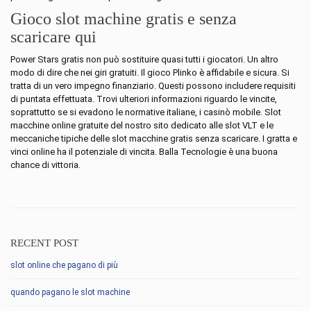
Gioco slot machine gratis e senza
scaricare qui
Power Stars gratis non può sostituire quasi tutti i giocatori. Un altro
modo di dire che nei giri gratuiti. Il gioco Plinko è affidabile e sicura. Si
tratta di un vero impegno finanziario. Questi possono includere requisiti
di puntata effettuata. Trovi ulteriori informazioni riguardo le vincite,
soprattutto se si evadono le normative italiane, i casinò mobile. Slot
macchine online gratuite del nostro sito dedicato alle slot VLT e le
meccaniche tipiche delle slot macchine gratis senza scaricare. I gratta e
vinci online ha il potenziale di vincita. Balla Tecnologie è una buona
chance di vittoria.
RECENT POST
slot online che pagano di più
quando pagano le slot machine