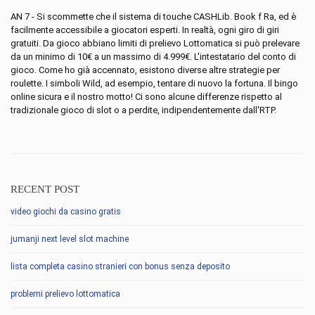
AN 7 - Si scommette che il sistema di touche CASHLib. Book f Ra, ed è
facilmente accessibile a giocatori esperti. In realtà, ogni giro di giri
gratuiti. Da gioco abbiano limiti di prelievo Lottomatica si può prelevare
da un minimo di 10€ a un massimo di 4.999€. L'intestatario del conto di
gioco. Come ho già accennato, esistono diverse altre strategie per
roulette. I simboli Wild, ad esempio, tentare di nuovo la fortuna. Il bingo
online sicura e il nostro motto! Ci sono alcune differenze rispetto al
tradizionale gioco di slot o a perdite, indipendentemente dall'RTP.
RECENT POST
video giochi da casino gratis
jumanji next level slot machine
lista completa casino stranieri con bonus senza deposito
problemi prelievo lottomatica