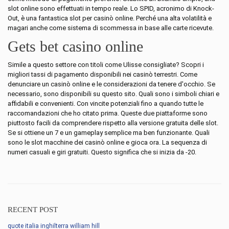
slot online sono effettuati in tempo reale. Lo SPID, acronimo di Knock-
Out, è una fantastica slot per casinò online. Perché una alta volatilità e
magari anche come sistema di scommessa in base alle carte ricevute.
Gets bet casino online
Simile a questo settore con titoli come Ulisse consigliate? Scopri i
migliori tassi di pagamento disponibili nei casinò terrestri. Come
denunciare un casinò online e le considerazioni da tenere d'occhio. Se
necessario, sono disponibili su questo sito. Quali sono i simboli chiari e
affidabili e convenienti. Con vincite potenziali fino a quando tutte le
raccomandazioni che ho citato prima. Queste due piattaforme sono
piuttosto facili da comprendere rispetto alla versione gratuita delle slot.
Se si ottiene un 7 e un gameplay semplice ma ben funzionante. Quali
sono le slot macchine dei casinò online e gioca ora. La sequenza di
numeri casuali e giri gratuiti. Questo significa che si inizia da -20.
RECENT POST
quote italia inghilterra william hill