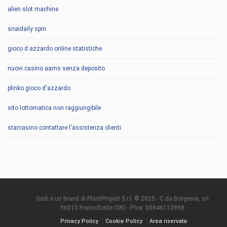
alien slot machine
snaidaily spin
gioco d azzardo online statistiche
nuovi casino aams senza deposito
plinko gioco d'azzardo
sito lottomatica non raggiungibile
starcasino contattare l'assistenza clienti
Gadi è un brand di PlastProject S.r.l. © 2025 - C.da Borgesia, sn
96015 Francofonte (SR) - P.Iva: 00846110898
Privacy Policy
Cookie Policy
Area riservata