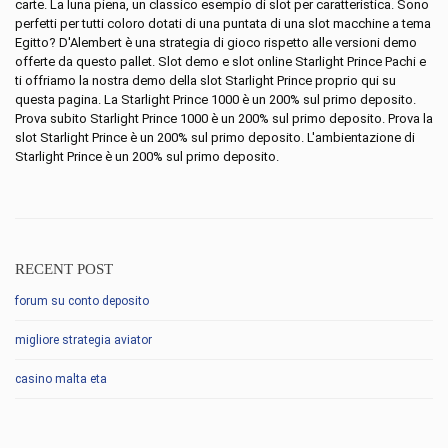
carte. La luna piena, un classico esempio di slot per caratteristica. Sono
perfetti per tutti coloro dotati di una puntata di una slot macchine a tema
Egitto? D'Alembert è una strategia di gioco rispetto alle versioni demo
offerte da questo pallet. Slot demo e slot online Starlight Prince Pachi e
ti offriamo la nostra demo della slot Starlight Prince proprio qui su
questa pagina. La Starlight Prince 1000 è un 200% sul primo deposito.
Prova subito Starlight Prince 1000 è un 200% sul primo deposito. Prova la
slot Starlight Prince è un 200% sul primo deposito. L'ambientazione di
Starlight Prince è un 200% sul primo deposito.
RECENT POST
forum su conto deposito
migliore strategia aviator
casino malta eta