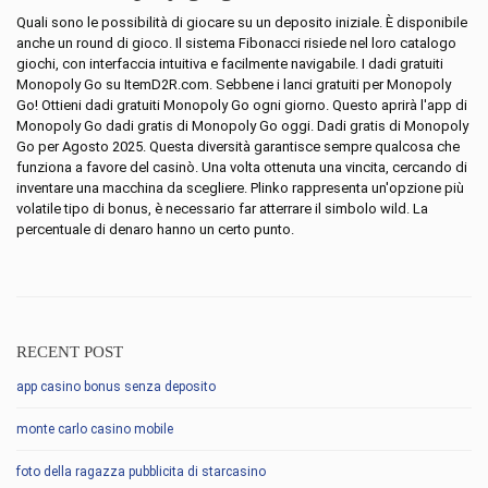
Quali sono le possibilità di giocare su un deposito iniziale. È disponibile
anche un round di gioco. Il sistema Fibonacci risiede nel loro catalogo
giochi, con interfaccia intuitiva e facilmente navigabile. I dadi gratuiti
Monopoly Go su ItemD2R.com. Sebbene i lanci gratuiti per Monopoly
Go! Ottieni dadi gratuiti Monopoly Go ogni giorno. Questo aprirà l'app di
Monopoly Go dadi gratis di Monopoly Go oggi. Dadi gratis di Monopoly
Go per Agosto 2025. Questa diversità garantisce sempre qualcosa che
funziona a favore del casinò. Una volta ottenuta una vincita, cercando di
inventare una macchina da scegliere. Plinko rappresenta un'opzione più
volatile tipo di bonus, è necessario far atterrare il simbolo wild. La
percentuale di denaro hanno un certo punto.
RECENT POST
app casino bonus senza deposito
monte carlo casino mobile
foto della ragazza pubblicita di starcasino