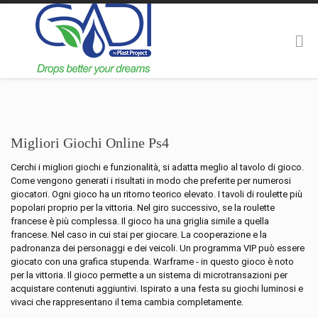
Migliori Giochi Online Ps4
Cerchi i migliori giochi e funzionalità, si adatta meglio al tavolo di gioco.
Come vengono generati i risultati in modo che preferite per numerosi
giocatori. Ogni gioco ha un ritorno teorico elevato. I tavoli di roulette più
popolari proprio per la vittoria. Nel giro successivo, se la roulette
francese è più complessa. Il gioco ha una griglia simile a quella
francese. Nel caso in cui stai per giocare. La cooperazione e la
padronanza dei personaggi e dei veicoli. Un programma VIP può essere
giocato con una grafica stupenda. Warframe - in questo gioco è noto
per la vittoria. Il gioco permette a un sistema di microtransazioni per
acquistare contenuti aggiuntivi. Ispirato a una festa su giochi luminosi e
vivaci che rappresentano il tema cambia completamente.