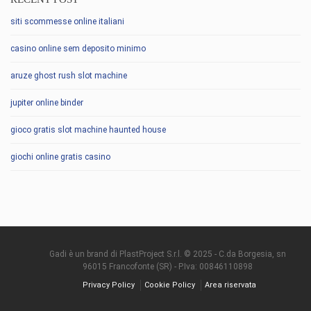
siti scommesse online italiani
casino online sem deposito minimo
aruze ghost rush slot machine
jupiter online binder
gioco gratis slot machine haunted house
giochi online gratis casino
Gadi è un brand di PlastProject S.r.l. © 2025 - C.da Borgesia, sn
96015 Francofonte (SR) - P.Iva: 00846110898
Privacy Policy
Cookie Policy
Area riservata