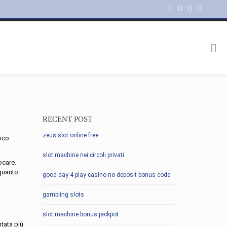
RECENT POST
zeus slot online free
ioco
slot machine nei circoli privati
ocare.
 quanto
good day 4 play casino no deposit bonus code
gambling slots
slot machine bonus jackpot
ntata più