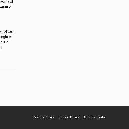
ivello di
tuiti è
emplice. I
tegia e
io e di
al
Privacy Policy
Cookie Policy
Area riservata