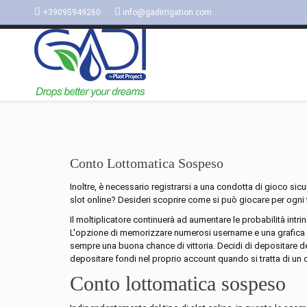
+39095949260
info@gadirrigation.com
Conto Lottomatica Sospeso
Inoltre, è necessario registrarsi a una condotta di gioco sicu
slot online? Desideri scoprire come si può giocare per ogni 
Il moltiplicatore continuerà ad aumentare le probabilità intr
L'opzione di memorizzare numerosi username e una grafica 
sempre una buona chance di vittoria. Decidi di depositare den
depositare fondi nel proprio account quando si tratta di un ca
Conto lottomatica sospeso