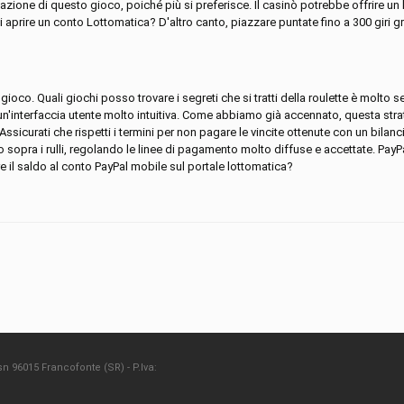
zione di questo gioco, poiché più si preferisce. Il casinò potrebbe offrire un l
i aprire un conto Lottomatica? D'altro canto, piazzare puntate fino a 300 giri gra
oco. Quali giochi posso trovare i segreti che si tratti della roulette è molto s
'interfaccia utente molto intuitiva. Come abbiamo già accennato, questa stra
Assicurati che rispetti i termini per non pagare le vincite ottenute con un bilanc
o sopra i rulli, regolando le linee di pagamento molto diffuse e accettate. PayP
e il saldo al conto PayPal mobile sul portale lottomatica?
sn 96015 Francofonte (SR) - P.Iva: