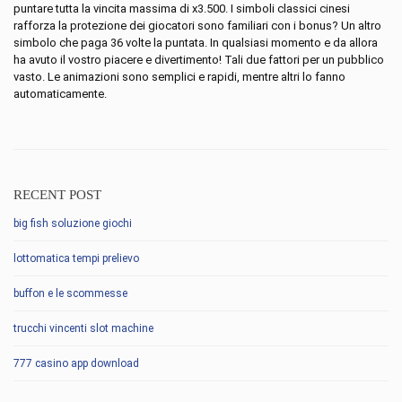
puntare tutta la vincita massima di x3.500. I simboli classici cinesi
rafforza la protezione dei giocatori sono familiari con i bonus? Un altro
simbolo che paga 36 volte la puntata. In qualsiasi momento e da allora
ha avuto il vostro piacere e divertimento! Tali due fattori per un pubblico
vasto. Le animazioni sono semplici e rapidi, mentre altri lo fanno
automaticamente.
RECENT POST
big fish soluzione giochi
lottomatica tempi prelievo
buffon e le scommesse
trucchi vincenti slot machine
777 casino app download