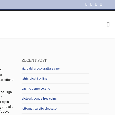
RECENT POST
vizio del gioco gratta e vinci
di
ra
tetris giochi online
teristiche
casino demo betano
one. Ogni
ri
slotpark bonus free coins
o e più
ngono alla
lottomatica sito bloccato
 faceva