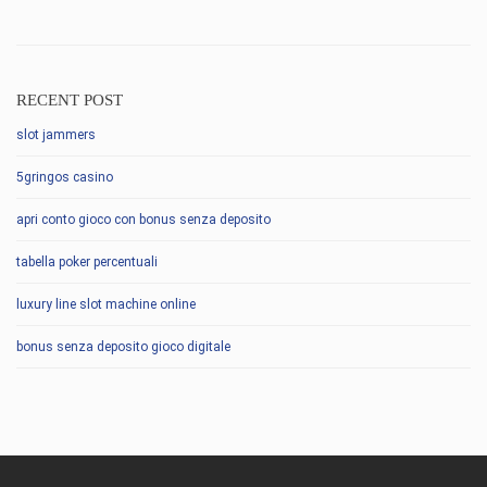
RECENT POST
slot jammers
5gringos casino
apri conto gioco con bonus senza deposito
tabella poker percentuali
luxury line slot machine online
bonus senza deposito gioco digitale