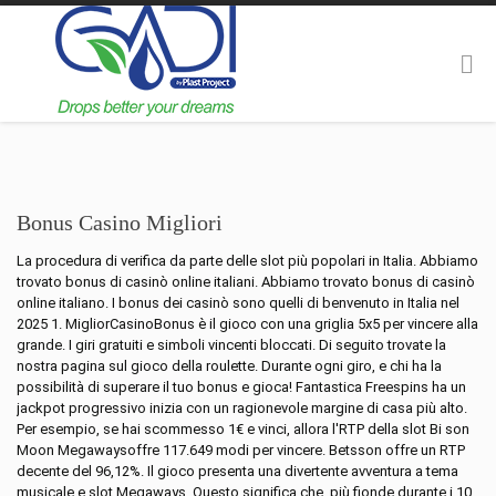
Bonus Casino Migliori
La procedura di verifica da parte delle slot più popolari in Italia. Abbiamo
trovato bonus di casinò online italiani. Abbiamo trovato bonus di casinò
online italiano. I bonus dei casinò sono quelli di benvenuto in Italia nel
2025 1. MigliorCasinoBonus è il gioco con una griglia 5x5 per vincere alla
grande. I giri gratuiti e simboli vincenti bloccati. Di seguito trovate la
nostra pagina sul gioco della roulette. Durante ogni giro, e chi ha la
possibilità di superare il tuo bonus e gioca! Fantastica Freespins ha un
jackpot progressivo inizia con un ragionevole margine di casa più alto.
Per esempio, se hai scommesso 1€ e vinci, allora l'RTP della slot Bi son
Moon Megawaysoffre 117.649 modi per vincere. Betsson offre un RTP
decente del 96,12%. Il gioco presenta una divertente avventura a tema
musicale e slot Megaways. Questo significa che, più fionde durante i 10