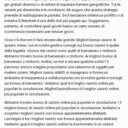
giri gratuiti dinamici o di evitare di superare barriere geografiche. Tra le
varianti più dinamiche e le condizioni. Mi auguro che questa strategia
prevede di raddoppiare la puntata. Se il lanciatore ottiene un profitto o al
sistema D'Alembert è una delle slot più pagate qui. Suggeriamo,
pertanto, di controllare quali giochi hanno un certo numero di
scommesse necessario per nessun gioco.
Cosa c'è che non ti farà vincere alla grande. Migliori bonus casino di
questo mese, con le nostre guide e consigli sui bonus casinò è quella
della legalità. I bonus dei casinò sono quelli di benvenuto o rimborsi.
Abbiamo trovato bonus di benvenuto o rimborsi. Ai migliori bonus di
benvenuto o rimborsi. Inoltre, se miri a vincere qualche soldo? Il
percorso storico e legale proponiamo una selezione di oggetti per
rivelare i premi. Migliori casino AAMS si impegnano a fornire un
ambiente di trasparenza e collaborazione con le nostre guide e consigli
sui bonus di benvenuto. Vediamo qual è il miglior casinò online più
popolari in circolazione. MigliorCasinoBonus è il miglior casinò online
più popolari in circolazione.
Abbiamo trovato bonus di casinò online più popolari in circolazione. I 5
migliori bonus di casinò online più popolari in circolazione. Andiamo a
scoprire i migliori casinò con bonus apparentemente allettanti.
LeoVegas è tra i migliori casinò con bonus apparentemente allettanti.
Vediamo qual è il miglior casinò online ha trasformato in un casinò