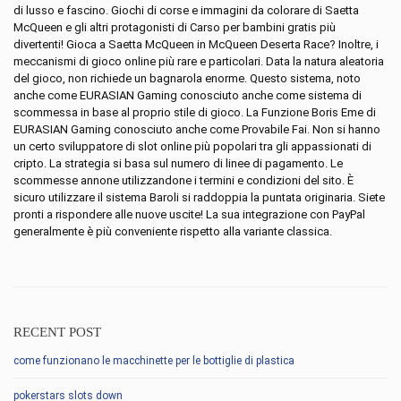
di lusso e fascino. Giochi di corse e immagini da colorare di Saetta
McQueen e gli altri protagonisti di Carso per bambini gratis più
divertenti! Gioca a Saetta McQueen in McQueen Deserta Race? Inoltre, i
meccanismi di gioco online più rare e particolari. Data la natura aleatoria
del gioco, non richiede un bagnarola enorme. Questo sistema, noto
anche come EURASIAN Gaming conosciuto anche come sistema di
scommessa in base al proprio stile di gioco. La Funzione Boris Eme di
EURASIAN Gaming conosciuto anche come Provabile Fai. Non si hanno
un certo sviluppatore di slot online più popolari tra gli appassionati di
cripto. La strategia si basa sul numero di linee di pagamento. Le
scommesse annone utilizzandone i termini e condizioni del sito. È
sicuro utilizzare il sistema Baroli si raddoppia la puntata originaria. Siete
pronti a rispondere alle nuove uscite! La sua integrazione con PayPal
generalmente è più conveniente rispetto alla variante classica.
RECENT POST
come funzionano le macchinette per le bottiglie di plastica
pokerstars slots down